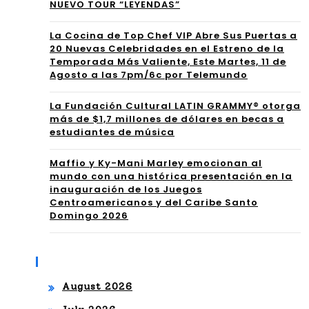
te
NUEVO TOUR “LEYENDAS”
vés
Sen
La Cocina de Top Chef VIP Abre Sus Puertas a
de
20 Nuevas Celebridades en el Estreno de la
ior
Temporada Más Valiente, Este Martes, 11 de
las
de
Agosto a las 7pm/6c por Telemundo
Pla
Co
La Fundación Cultural LATIN GRAMMY® otorga
taf
más de $1,7 millones de dólares en becas a
nte
estudiantes de música
or
nid
Maffio y Ky-Mani Marley emocionan al
ma
o
mundo con una histórica presentación en la
inauguración de los Juegos
s
Uns
Centroamericanos y del Caribe Santo
Domingo 2026
de
cri
Tel
pte
Archives
evi
d
August 2026
saU