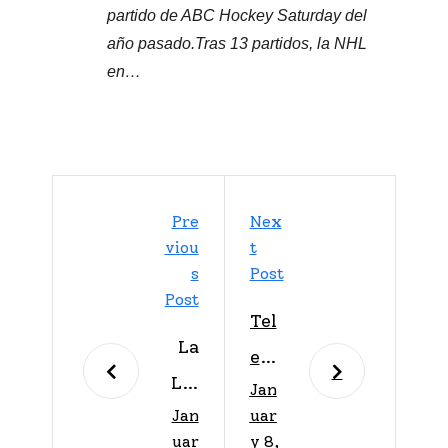
partido de ABC Hockey Saturday del
año pasado.Tras 13 partidos, la NHL
en…
Pre
Nex
Viou
T
S
Post
Post
Tel
La
em
Lig
Jan
und
Jan
uar
a
o
uar
y 8,