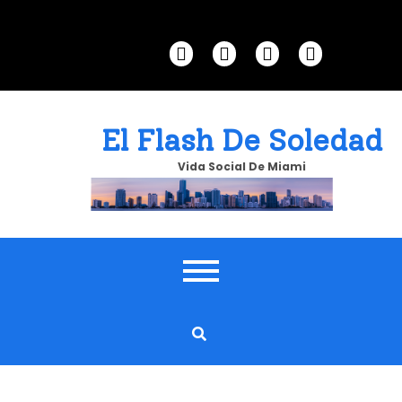
Skip
to
content
El Flash De Soledad
Vida Social De Miami