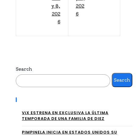
MX
No
y 8,
202
Da
202
6
mb
6
Inic
ra a
io
Adr
al
ian
Tor
San
neo
Search
tuc
Cla
Search
ho
usu
Vic
Recent Posts
ra
epr
202
ViX ESTRENA EN EXCLUSIVA LA ÚLTIMA
esi
TEMPORADA DE UNA FAMILIA DE DIEZ
6 A
den
PIMPINELA INICIA EN ESTADOS UNIDOS SU
Tra