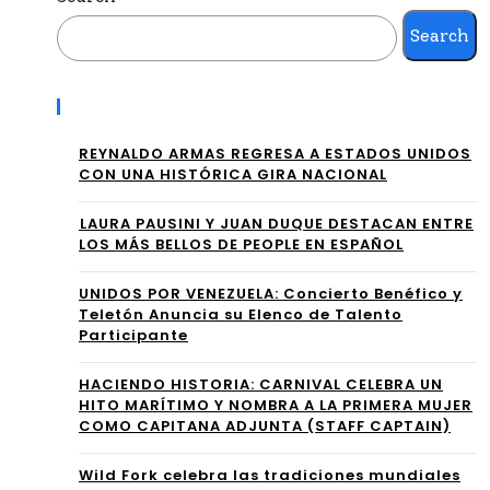
sta
ta
Search
s
anu
lati
al
Recent Posts
nos
má
REYNALDO ARMAS REGRESA A ESTADOS UNIDOS
no
s
CON UNA HISTÓRICA GIRA NACIONAL
mi
esp
⁠LAURA PAUSINI Y JUAN DUQUE DESTACAN ENTRE
nad
LOS MÁS BELLOS DE PEOPLE EN ESPAÑOL
era
os
da
UNIDOS POR VENEZUELA: Concierto Benéfico y
Teletón Anuncia su Elenco de Talento
a
por
Participante
los
los
HACIENDO HISTORIA: CARNIVAL CELEBRA UN
Lat
HITO MARÍTIMO Y NOMBRA A LA PRIMERA MUJER
lati
COMO CAPITANA ADJUNTA (STAFF CAPTAIN)
in
nos
GR
Wild Fork celebra las tradiciones mundiales
,