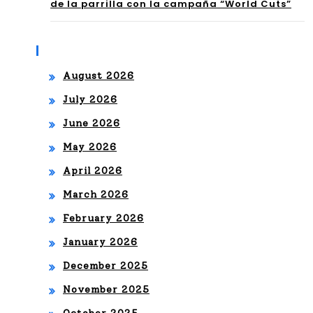
de la parrilla con la campaña “World Cuts”
AM
reu
MY
nir
Archives
®
á
August 2026
en
July 2026
Mia
June 2026
mi
May 2026
April 2026
a
March 2026
ídol
February 2026
os
January 2026
de
December 2025
la
November 2025
mú