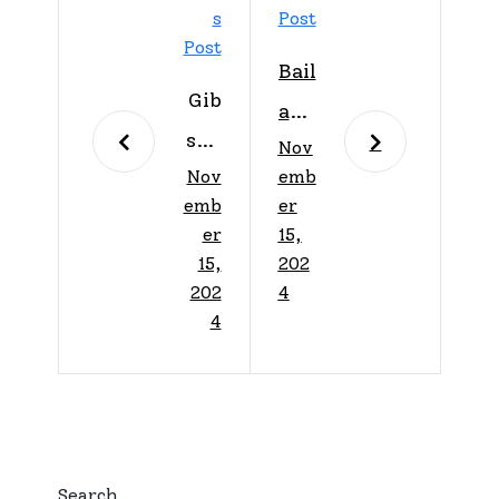
S
Post
Post
Bail
Gib
a
son
Nov
Co
Nov
emb
cel
nm
emb
er
ebr
igo
er
15,
a
15,
202
Fes
202
4
en
t
4
Mia
202
mi
5,
con
la
arti
fies
Search