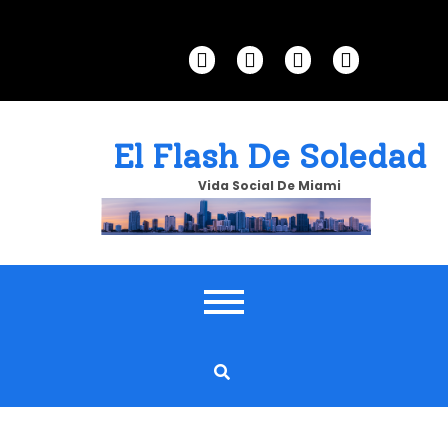
Skip
to
content
El Flash De Soledad
Vida Social De Miami