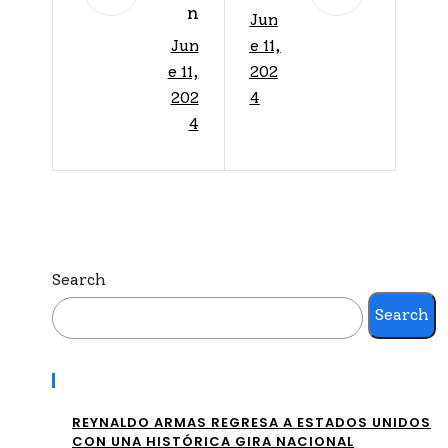
n
Jun
saU
Jun
e 11,
un
niv
e 11,
202
gol
isio
202
4
de
4
n
En
An
dri
unc
ck,
ia
Bra
la
Search
sil
Ali
Search
se
nea
imp
Recent Posts
ció
one
n
REYNALDO ARMAS REGRESA A ESTADOS UNIDOS
CON UNA HISTÓRICA GIRA NACIONAL
sob