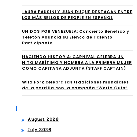
de
re
⁠LAURA PAUSINI Y JUAN DUQUE DESTACAN ENTRE
Tal
LOS MÁS BELLOS DE PEOPLE EN ESPAÑOL
Mé
ent
UNIDOS POR VENEZUELA: Concierto Benéfico y
xic
os
Teletón Anuncia su Elenco de Talento
o
Participante
al
Air
HACIENDO HISTORIA: CARNIVAL CELEBRA UN
HITO MARÍTIMO Y NOMBRA A LA PRIMERA MUJER
e
COMO CAPITANA ADJUNTA (STAFF CAPTAIN)
Par
Wild Fork celebra las tradiciones mundiales
de la parrilla con la campaña “World Cuts”
a la
CO
Archives
NM
August 2026
EB
July 2026
OL