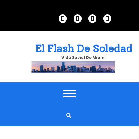
Skip
to
content
El Flash De Soledad
Vida Social De Miami