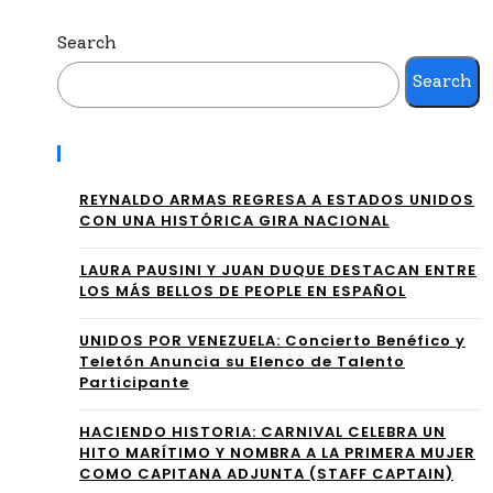
IÓN
A
Search
EN
SU
Search
TR
AN
E
Recent Posts
TIC
LOS
IPA
REYNALDO ARMAS REGRESA A ESTADOS UNIDOS
AR
CON UNA HISTÓRICA GIRA NACIONAL
DO
TIS
⁠LAURA PAUSINI Y JUAN DUQUE DESTACAN ENTRE
NU
TA
LOS MÁS BELLOS DE PEOPLE EN ESPAÑOL
EV
S
UNIDOS POR VENEZUELA: Concierto Benéfico y
O
Teletón Anuncia su Elenco de Talento
DE
Participante
AL
MA
BU
HACIENDO HISTORIA: CARNIVAL CELEBRA UN
YO
HITO MARÍTIMO Y NOMBRA A LA PRIMERA MUJER
M
COMO CAPITANA ADJUNTA (STAFF CAPTAIN)
R