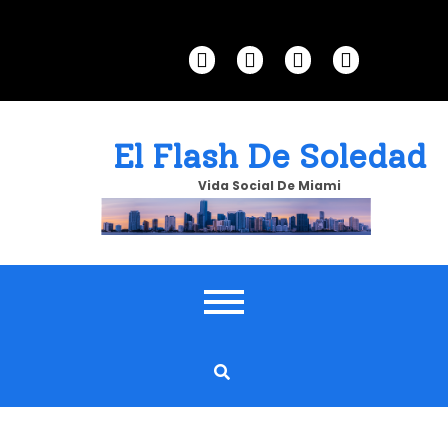
Skip
to
content
El Flash De Soledad
Vida Social De Miami