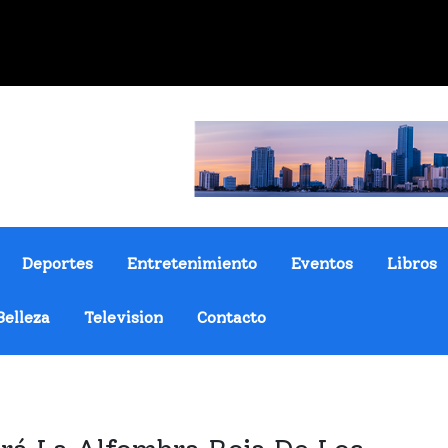
Deportes
Entretenimiento
Eventos
Libros
Belleza
Television
Contacto