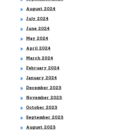
lide
August 2024
raz
July 2024
go
June 2024
reg
May 2024
res
April 2024
a al
March 2024
Kas
February 2024
eya
January 2024
December 2023
Cen
November 2023
ter
October 2023
el
September 2023
16
August 2023