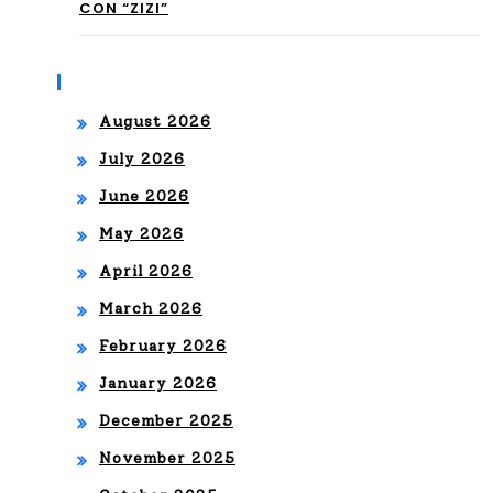
AG
CON “ZIZI”
del
O”
esc
Archives
EN
ena
SU
August 2026
rio
July 2026
CIU
de
June 2026
DA
lide
May 2026
D
raz
April 2026
NA
go
March 2026
TA
má
February 2026
L
s
January 2026
gra
December 2025
nde
November 2025
del