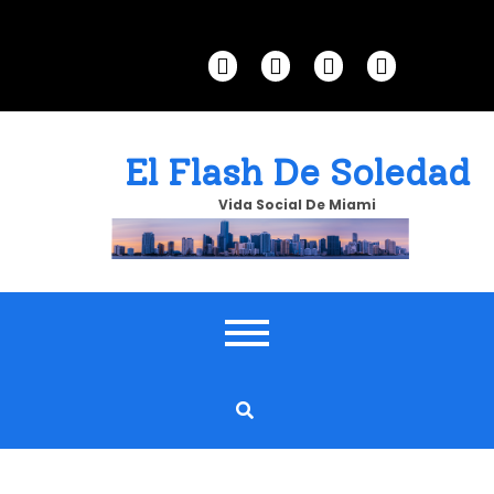
Skip
to
content
El Flash De Soledad
Vida Social De Miami