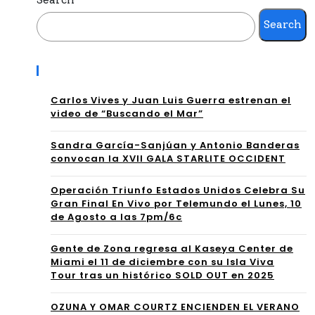
BR
ia
Search
A
Mia
EL
Recent Posts
mi
ÉXI
202
Carlos Vives y Juan Luis Guerra estrenan el
video de “Buscando el Mar”
TO
6:
DE
Sandra García-Sanjúan y Antonio Banderas
El
convocan la XVII GALA STARLITE OCCIDENT
“M
pró
Operación Triunfo Estados Unidos Celebra Su
EN
xim
Gran Final En Vivo por Telemundo el Lunes, 10
ÉA
de Agosto a las 7pm/6c
o
LO
cap
Gente de Zona regresa al Kaseya Center de
Miami el 11 de diciembre con su Isla Viva
SA
ítul
Tour tras un histórico SOLD OUT en 2025
NTI
o
OZUNA Y OMAR COURTZ ENCIENDEN EL VERANO