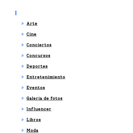
y
17
Categories
de
Arte
dici
Cine
em
Conciertos
bre
Concursos
dur
Deportes
ant
Entretenimiento
e
Eventos
una
Galeria de fotos
se
Influencer
ma
Libros
na
Moda