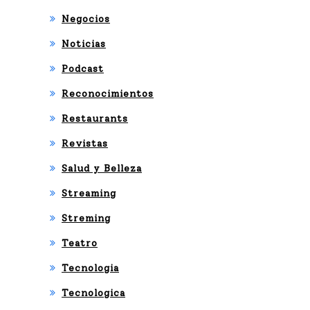
his
Negocios
tór
Noticias
ica
Podcast
par
Reconocimientos
a
Restaurants
Mia
Revistas
mi
Salud y Belleza
Streaming
Streming
Teatro
Tecnologia
Tecnologica