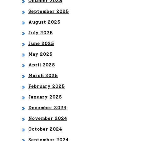
October 2025
mu
September 2025
ndo
August 2025
La
July 2025
June 2025
pla
May 2025
taf
April 2025
or
March 2025
ma
February 2025
int
January 2025
ern
December 2024
aci
November 2024
ona
October 2024
l de
September 2024