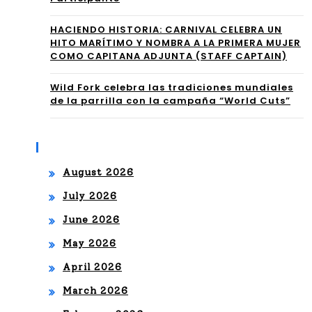
udi
RN
HACIENDO HISTORIA: CARNIVAL CELEBRA UN
o y
HITO MARÍTIMO Y NOMBRA A LA PRIMERA MUJER
ÁN
COMO CAPITANA ADJUNTA (STAFF CAPTAIN)
anu
DE
nci
Wild Fork celebra las tradiciones mundiales
Z,
de la parrilla con la campaña “World Cuts”
a
DIE
su
GO
Archives
gir
GU
August 2026
a
ER
July 2026
por
RE
June 2026
EE.
RO,
May 2026
UU.
April 2026
VA
de
March 2026
NE