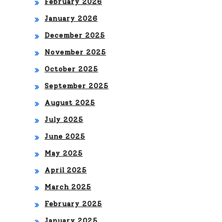
la
February 2026
SA
ma
January 2026
MA
no
December 2025
RTÍ
November 2025
de
N,
October 2025
Lou
OM
September 2025
d
AR
August 2025
An
MO
July 2025
d
NT
June 2025
Liv
ES,
May 2025
e!
NIÑ
April 2025
A
March 2025
PA
February 2025
ST
January 2025