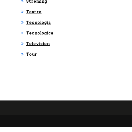
Streming
E
Teatro
DE
Tecnologia
L
Tecnologica
LA
Television
TIN
Tour
GR
AM
MY
®