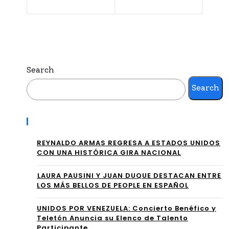
A
sen
AR
ta
EN
“TA
AS,
Search
MA
MI
Search
LO”
KE
, su
BA
Recent Posts
nue
HÍA
REYNALDO ARMAS REGRESA A ESTADOS UNIDOS
vo
,
CON UNA HISTÓRICA GIRA NACIONAL
álb
ISR
⁠LAURA PAUSINI Y JUAN DUQUE DESTACAN ENTRE
um
LOS MÁS BELLOS DE PEOPLE EN ESPAÑOL
AE
de
L
UNIDOS POR VENEZUELA: Concierto Benéfico y
Teletón Anuncia su Elenco de Talento
est
FE
Participante