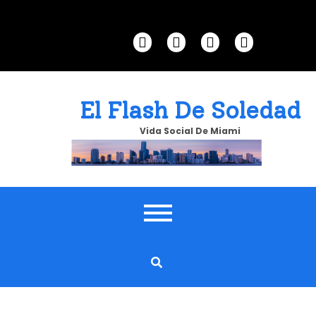
Skip
to
content
El Flash De Soledad
Vida Social De Miami