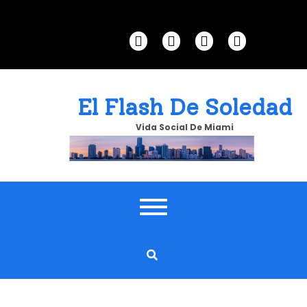
Skip
to
content
El Flash De Soledad
Vida Social De Miami