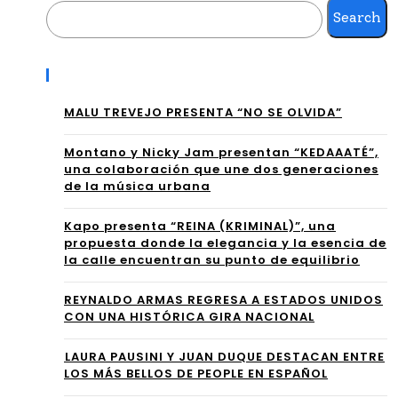
erá
de
Search
su
la
tít
Recent Posts
luc
ulo
ha
MALU TREVEJO PRESENTA “NO SE OLVIDA”
Pla
libr
Montano y Nicky Jam presentan “KEDAAATÉ”,
ta
una colaboración que une dos generaciones
e
de la música urbana
en
en
Kapo presenta “REINA (KRIMINAL)”, una
Mé
la
propuesta donde la elegancia y la esencia de
xic
la calle encuentran su punto de equilibrio
W
o
WE
REYNALDO ARMAS REGRESA A ESTADOS UNIDOS
CON UNA HISTÓRICA GIRA NACIONAL
⁠LAURA PAUSINI Y JUAN DUQUE DESTACAN ENTRE
LOS MÁS BELLOS DE PEOPLE EN ESPAÑOL