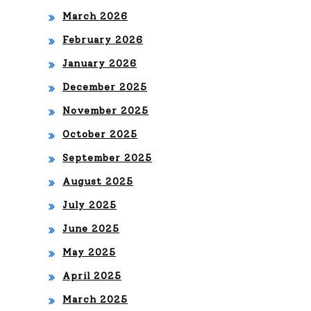
SIC
March 2026
A Y
February 2026
AL
January 2026
EG
December 2025
RÍA
November 2025
CO
October 2025
N
September 2025
LA
August 2025
LLE
July 2025
GA
June 2025
DA
May 2025
April 2025
DE
March 2025
L