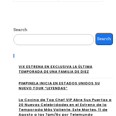
“S
NO
AB
PR
OR
ES
TR
Search
EN
OPI
Search
TA
CA
N
Recent Posts
L
“C
CO
ViX ESTRENA EN EXCLUSIVA LA ÚLTIMA
OL
TEMPORADA DE UNA FAMILIA DE DIEZ
N
OM
PIMPINELA INICIA EN ESTADOS UNIDOS SU
SA
BIA
NUEVO TOUR “LEYENDAS”
RA
”
La Cocina de Top Chef VIP Abre Sus Puertas a
H
20 Nuevas Celebridades en el Estreno de la
Temporada Más Valiente, Este Martes, 11 de
RIV
Agosto a las 7pm/6c por Telemundo