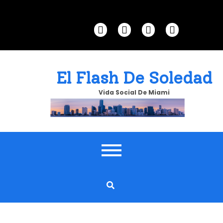
Skip
to
content
El Flash De Soledad
Vida Social De Miami