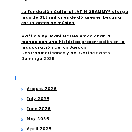
ER
La Fundación Cultural LATIN GRAMMY® otorga
A”
más de $1,7 millones de dólares en becas a
estudiantes de música
SE
Maffio y Ky-Mani Marley emocionan al
DE
mundo con una histórica presentación en la
inauguración de los Juegos
SB
Centroamericanos y del Caribe Santo
Domingo 2026
OR
DA
Archives
DE
August 2026
RIT
July 2026
MO
June 2026
,
May 2026
MÚ
April 2026