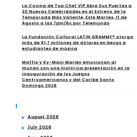
La Cocina de Top Chef VIP Abre Sus Puertas a
RR
ine
20 Nuevas Celebridades en el Estreno de la
ET
Temporada Más Valiente, Este Martes, 11 de
su
Agosto a las 7pm/6c por Telemundo
RA
car
La Fundación Cultural LATIN GRAMMY® otorga
TO
rer
más de $1,7 millones de dólares en becas a
estudiantes de música
MU
a
SIC
Maffio y Ky-Mani Marley emocionan al
mundo con una histórica presentación en la
AL
inauguración de los Juegos
Centroamericanos y del Caribe Santo
QU
Domingo 2026
E
UN
Archives
E
August 2026
SU
July 2026