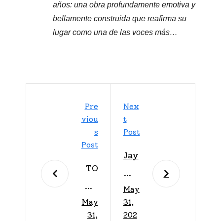
años: una obra profundamente emotiva y
bellamente construida que reafirma su
lugar como una de las voces más…
Pre
Nex
Viou
T
S
Post
Post
Jay
TO
Wh
NY
May
eel
May
31,
SU
er
31,
202