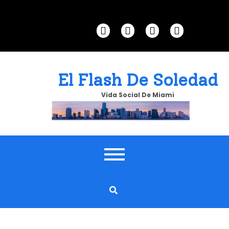
Skip
to
content
El Flash De Soledad
Vida Social De Miami