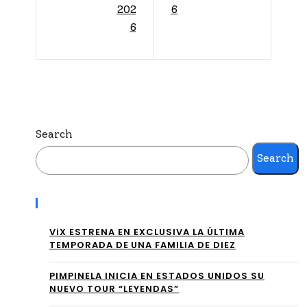
CC
lan
202
6
AR
6
za
PR
“La
ES
Voz
EN
Fav
TA
ori
Search
“AS
ta”,
Search
UC
el
CA
Recent Posts
pro
R” ,
yec
ViX ESTRENA EN EXCLUSIVA LA ÚLTIMA
TEMPORADA DE UNA FAMILIA DE DIEZ
UN
to
AU
PIMPINELA INICIA EN ESTADOS UNIDOS SU
que
NUEVO TOUR “LEYENDAS”
TO
def