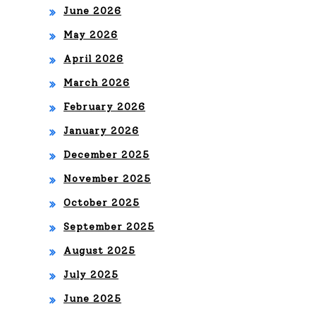
June 2026
SA
May 2026
MO
April 2026
R
March 2026
EN
February 2026
UN
January 2026
A
December 2025
EX
November 2025
PE
October 2025
RIE
September 2025
NCI
August 2025
A
July 2025
June 2025
AR