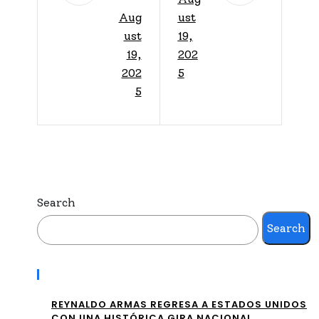
A
Aug
ust
DE
FE
ust
19,
MA
RN
19,
202
RA
202
5
ÁN
5
LA
DE
NZ
Z
A
SE
“N
CO
UN
Search
NS
CA”
Search
OLI
:
DA
Recent Posts
UN
CO
A
REYNALDO ARMAS REGRESA A ESTADOS UNIDOS
N
CON UNA HISTÓRICA GIRA NACIONAL