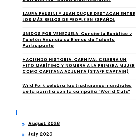
BA
‘LA
⁠LAURA PAUSINI Y JUAN DUQUE DESTACAN ENTRE
LA
FE
LOS MÁS BELLOS DE PEOPLE EN ESPAÑOL
DA
RN
UNIDOS POR VENEZUELA: Concierto Benéfico y
PO
Teletón Anuncia su Elenco de Talento
ÁN
Participante
P
DE
QU
HACIENDO HISTORIA: CARNIVAL CELEBRA UN
Z’
HITO MARÍTIMO Y NOMBRA A LA PRIMERA MUJER
E
COMO CAPITANA ADJUNTA (STAFF CAPTAIN)
CO
Wild Fork celebra las tradiciones mundiales
de la parrilla con la campaña “World Cuts”
NVI
ER
Archives
TE
August 2026
EL
July 2026
DE