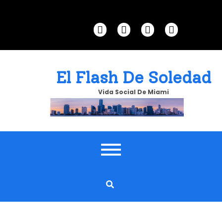
Skip
to
content
El Flash De Soledad
Vida Social De Miami