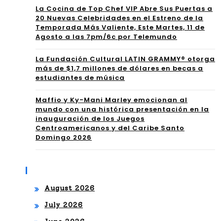
La Cocina de Top Chef VIP Abre Sus Puertas a
ON
par
20 Nuevas Celebridades en el Estreno de la
AL
Temporada Más Valiente, Este Martes, 11 de
a
Agosto a las 7pm/6c por Telemundo
US
un
La Fundación Cultural LATIN GRAMMY® otorga
A
rec
más de $1,7 millones de dólares en becas a
estudiantes de música
202
ital
5
Maffio y Ky-Mani Marley emocionan al
úni
mundo con una histórica presentación en la
RE
inauguración de los Juegos
co
Centroamericanos y del Caribe Santo
GR
Domingo 2026
de
ES
pia
A A
Archives
no
MI
August 2026
AM
July 2026