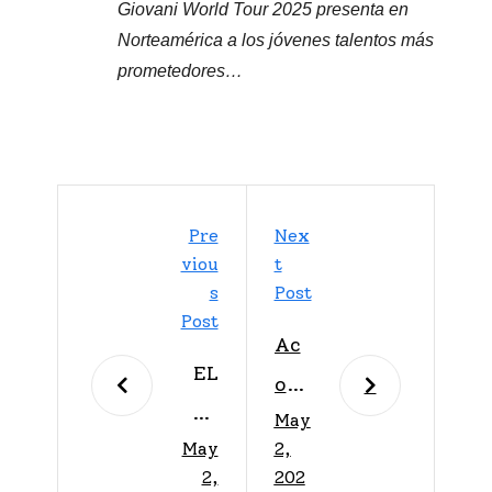
Giovani World Tour 2025 presenta en
Norteamérica a los jóvenes talentos más
prometedores…
Pre
Nex
Viou
T
S
Post
Post
Ac
EL
ous
GL
May
tic
May
2,
AM
Vib
2,
202
OU