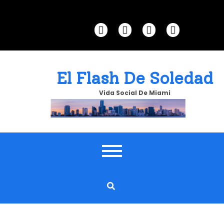
Skip
to
content
El Flash De Soledad
Vida Social De Miami