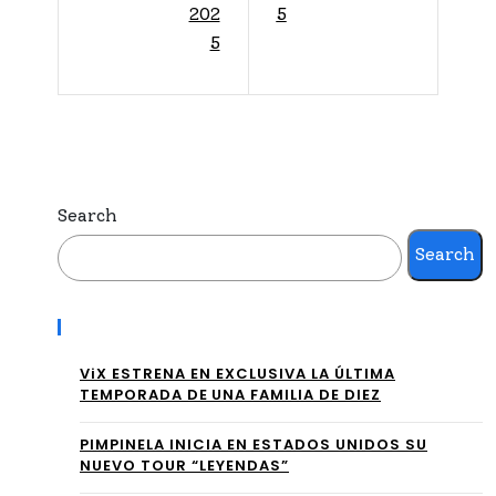
es
202
5
R
5
de
DE
IM
L
AG
MIS
O
S &
rec
Search
MIS
ibe
Search
TE
a
R
Recent Posts
Cla
SU
ra
ViX ESTRENA EN EXCLUSIVA LA ÚLTIMA
TEMPORADA DE UNA FAMILIA DE DIEZ
PR
Ma
AN
PIMPINELA INICIA EN ESTADOS UNIDOS SU
rca
NUEVO TOUR “LEYENDAS”
ATI
no