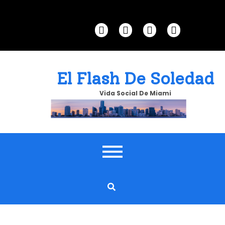
Skip
to
content
El Flash De Soledad
Vida Social De Miami