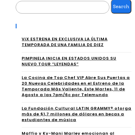
LIN
Search
“C
DA”
HA
,
Recent Posts
MIT
UN
ViX ESTRENA EN EXCLUSIVA LA ÚLTIMA
A”
RE
TEMPORADA DE UNA FAMILIA DE DIEZ
JU
GG
PIMPINELA INICIA EN ESTADOS UNIDOS SU
NT
NUEVO TOUR “LEYENDAS”
AE
O A
TÓ
La Cocina de Top Chef VIP Abre Sus Puertas a
20 Nuevas Celebridades en el Estreno de la
NA
N
Temporada Más Valiente, Este Martes, 11 de
CH
Agosto a las 7pm/6c por Telemundo
DE
O
La Fundación Cultural LATIN GRAMMY® otorga
VIB
más de $1,7 millones de dólares en becas a
RA
estudiantes de música
INT
Maffio y Ky-Mani Marley emocionan al