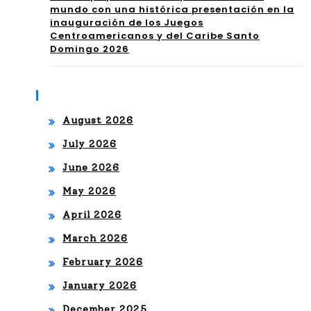
mundo con una histórica presentación en la
EN
inauguración de los Juegos
Centroamericanos y del Caribe Santo
SA
Domingo 2026
Y
CO
Archives
OL
August 2026
QU
July 2026
E
June 2026
EL
May 2026
EV
April 2026
A
March 2026
February 2026
SU
January 2026
SO
December 2025