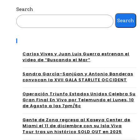
na
Search
reir
Pas
Search
a se
e A
une
Recent Posts
La
n a
Fa
Carlos Vives y Juan Luis Guerra estrenan el
Cla
video de “Buscando el Mar”
ma,
riss
Sandra García-Sanjúan y Antonio Banderas
Lle
a
convocan la XVII GALA STARLITE OCCIDENT
ván
Mol
Operación Triunfo Estados Unidos Celebra Su
dos
Gran Final En Vivo por Telemundo el Lunes, 10
ina
de Agosto a las 7pm/6c
e
co
$10
Gente de Zona regresa al Kaseya Center de
mo
Miami el 11 de diciembre con su Isla Viva
0,0
Tour tras un histórico SOLD OUT en 2025
anf