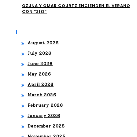
00
itri
OZUNA Y OMAR COURTZ ENCIENDEN EL VERANO
CON “ZIZI”
Y
ona
Un
s
Archives
Co
de
August 2026
ntr
Pre
July 2026
ato
mio
June 2026
Dis
s
May 2026
cog
Juv
April 2026
ráfi
ent
March 2026
co
ud,
February 2026
Co
que
January 2026
n
se
December 2025
Hy
November 2025