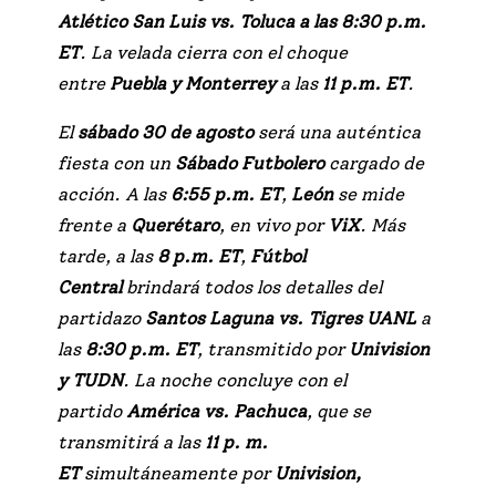
Atlético San Luis vs. Toluca a las 8:30 p.m.
ET
. La velada cierra con el choque
entre
Puebla y Monterrey
a las
11 p.m. ET
.
El
sábado 30 de agosto
será una auténtica
fiesta con un
Sábado Futbolero
cargado de
acción. A las
6:55 p.m. ET
,
León
se mide
frente a
Querétaro
, en vivo por
ViX
. Más
tarde, a las
8 p.m. ET
,
Fútbol
Central
brindará todos los detalles del
partidazo
Santos Laguna vs. Tigres UANL
a
las
8:30 p.m. ET
, transmitido por
Univision
y TUDN
. La noche concluye con el
partido
América vs. Pachuca
, que se
transmitirá a las
11 p. m.
ET
simultáneamente por
Univision,