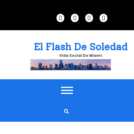
Skip
to
content
El Flash De Soledad
Vida Social De Miami