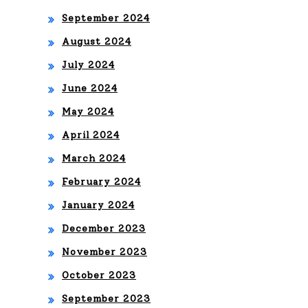
Fin
, en
September 2024
al
viv
August 2024
Por
o
July 2024
Tel
des
June 2024
em
May 2024
de
und
April 2024
la
o
March 2024
Ciu
February 2024
dad
January 2024
de
December 2023
Pan
November 2023
am
October 2023
á
September 2023