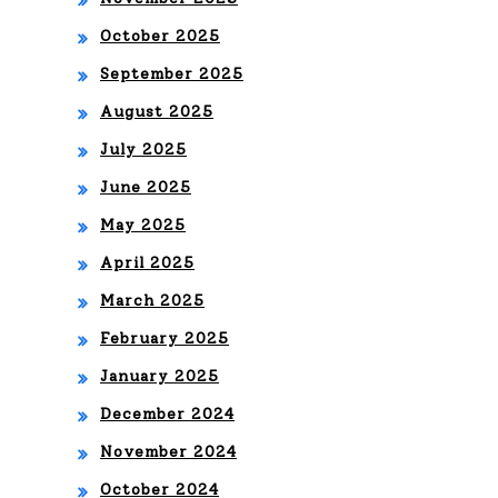
tra
be
October 2025
smi
Lat
September 2025
tirá
in
August 2025
por
Am
July 2025
pri
June 2025
eri
me
May 2025
ca,
ra
April 2025
Dur
vez
March 2025
ant
fue
February 2025
e
ra
January 2025
La
de
December 2024
Gra
EE.
November 2024
n
UU.
October 2024