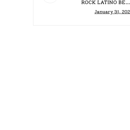
ROCK LATINO BET
January 31, 20
CUEVAS REGRESA A LO
ESCENARIO