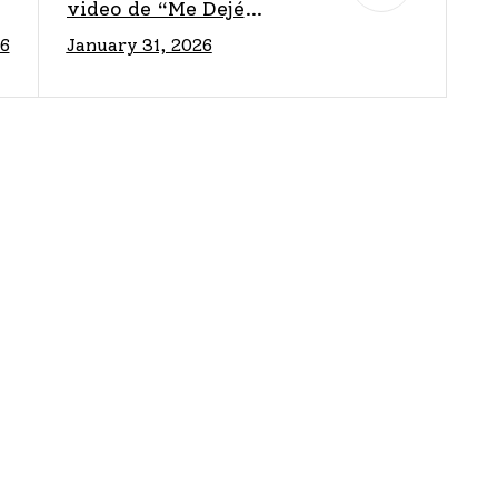
O
video de “Me Dejé
26
January 31, 2026
S
Llevar”, rumbo a su
S
concierto en el BMO
Stadium