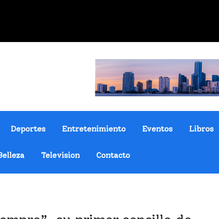
Deportes
Entretenimiento
Eventos
Libros
Belleza
Television
Contacto