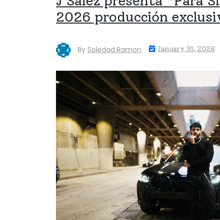
J Salez presenta “Para S
2026 producción exclusi
By
Soledad Ramon
January 31, 2026