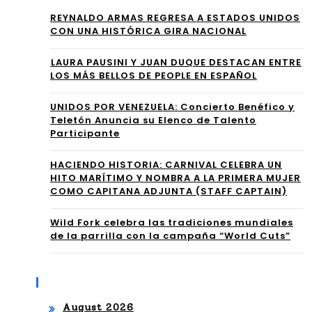
e
REYNALDO ARMAS REGRESA A ESTADOS UNIDOS
ÚN
roc
CON UNA HISTÓRICA GIRA NACIONAL
EN
km
⁠LAURA PAUSINI Y JUAN DUQUE DESTACAN ENTRE
EN
LOS MÁS BELLOS DE PEOPLE EN ESPAÑOL
ánt
UN
ico
UNIDOS POR VENEZUELA: Concierto Benéfico y
Teletón Anuncia su Elenco de Talento
NU
a
Participante
EV
las
HACIENDO HISTORIA: CARNIVAL CELEBRA UN
O
HITO MARÍTIMO Y NOMBRA A LA PRIMERA MUJER
voc
COMO CAPITANA ADJUNTA (STAFF CAPTAIN)
SE
es
NCI
Wild Fork celebra las tradiciones mundiales
fe
de la parrilla con la campaña “World Cuts”
LLO
me
EL
nin
Archives
EC
as
August 2026