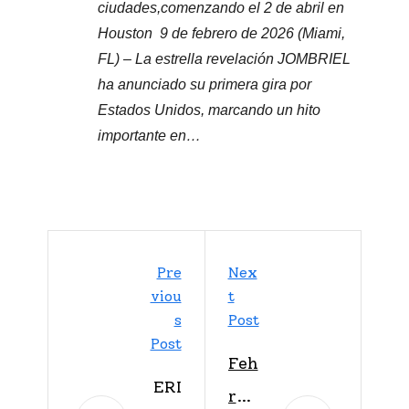
ciudades,comenzando el 2 de abril en
Houston 9 de febrero de 2026 (Miami,
FL) – La estrella revelación JOMBRIEL
ha anunciado su primera gira por
Estados Unidos, marcando un hito
importante en…
Pre
Nex
Viou
T
S
Post
Post
Feh
ERI
r