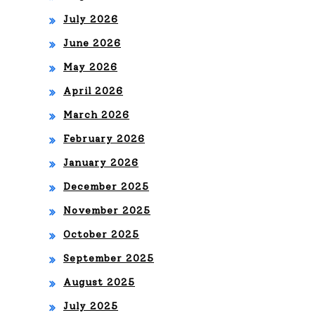
TRI
que
July 2026
FIC
ma
June 2026
AN
rca
May 2026
TE
April 2026
ron
“B
March 2026
gen
AJ
February 2026
era
O
January 2026
cio
CE
December 2025
nes
November 2025
RO”
October 2025
September 2025
August 2025
July 2025