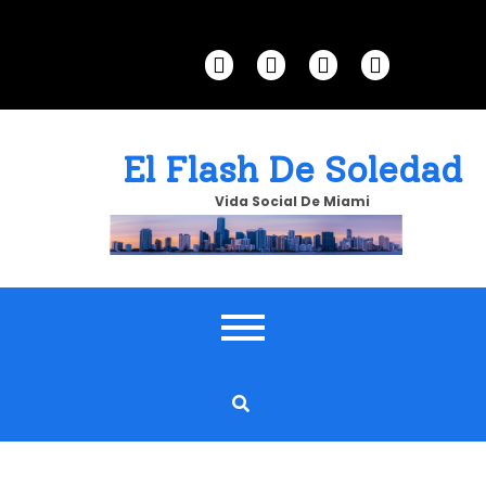
Skip
to
content
El Flash De Soledad
Vida Social De Miami