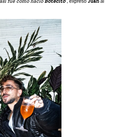
 así fue como nació
Botecito
Juan
”, expresó
al