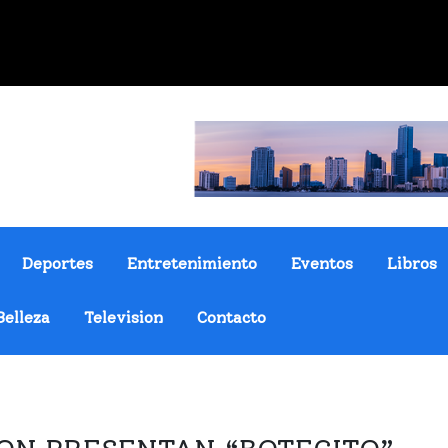
Deportes
Entretenimiento
Eventos
Libros
Belleza
Television
Contacto