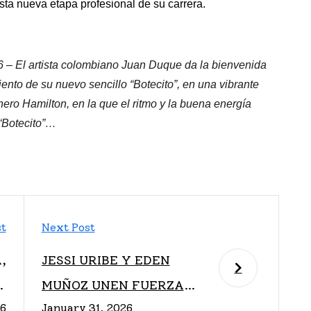
a nueva etapa profesional de su carrera.
6 – El artista colombiano Juan Duque da la bienvenida
ento de su nuevo sencillo “Botecito”, en una vibrante
nero Hamilton, en la que el ritmo y la buena energía
 “Botecito”…
st
Next Post
,
JESSI URIBE Y EDEN
A
MUÑOZ UNEN FUERZAS
26
January 31, 2026
N
EN NUEVO SENCILLO “TE