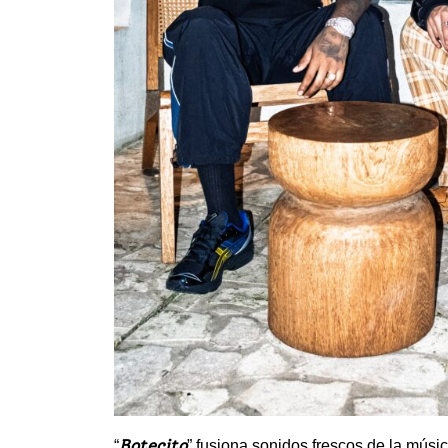
Botecito
“
” fusiona sonidos frescos de la músic