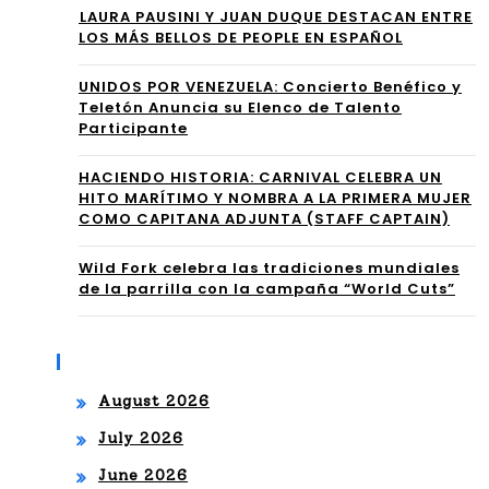
⁠LAURA PAUSINI Y JUAN DUQUE DESTACAN ENTRE
al
CIA
LOS MÁS BELLOS DE PEOPLE EN ESPAÑOL
con
L
UNIDOS POR VENEZUELA: Concierto Benéfico y
“Qu
Teletón Anuncia su Elenco de Talento
DE
Participante
isie
LA
ra
HACIENDO HISTORIA: CARNIVAL CELEBRA UN
AC
HITO MARÍTIMO Y NOMBRA A LA PRIMERA MUJER
Ella
COMO CAPITANA ADJUNTA (STAFF CAPTAIN)
AD
”,
EMI
Wild Fork celebra las tradiciones mundiales
de la parrilla con la campaña “World Cuts”
un
A
bol
LA
Archives
ero
TIN
August 2026
cin
A
July 2026
em
DE
June 2026