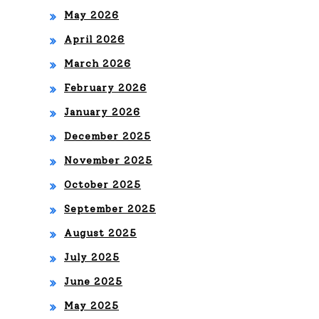
ato
LA
May 2026
grá
GR
April 2026
fic
AB
March 2026
o
ACI
February 2026
ÓN
January 2026
®
December 2025
November 2025
EN
October 2025
PL
September 2025
EN
August 2025
O
July 2025
RE
June 2025
NA
May 2025
CE