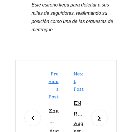
Este estreno llega para deleitar a sus
miles de seguidores, reafirmando su
posición como una de las orquestas de
merengue…
Pre
Nex
Viou
T
S
Post
Post
EN
Zha
RIQ
mir
Aug
UE
Aug
ust