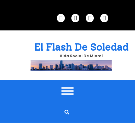
Skip
to
content
El Flash De Soledad
Vida Social De Miami