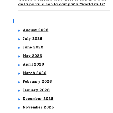
el
de la parrilla con la campaña “World Cuts”
ES
ma
DE
yor
Archives
L
val
August 2026
DE
or
July 2026
PO
por
June 2026
RT
tu
May 2026
E,
April 2026
din
LOS
March 2026
ero
NE
February 2026
GO
January 2026
CIO
December 2025
November 2025
S,