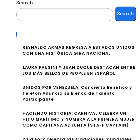
Search
UNI
tod
Search
Ó A
os
LA
obt
Recent Posts
S
ien
REYNALDO ARMAS REGRESA A ESTADOS UNIDOS
FIG
en
CON UNA HISTÓRICA GIRA NACIONAL
UR
las
⁠LAURA PAUSINI Y JUAN DUQUE DESTACAN ENTRE
AS
LOS MÁS BELLOS DE PEOPLE EN ESPAÑOL
mej
MÁ
ore
UNIDOS POR VENEZUELA: Concierto Benéfico y
Teletón Anuncia su Elenco de Talento
S
s
Participante
INF
ofe
HACIENDO HISTORIA: CARNIVAL CELEBRA UN
LU
HITO MARÍTIMO Y NOMBRA A LA PRIMERA MUJER
rta
COMO CAPITANA ADJUNTA (STAFF CAPTAIN)
YE
s y
NT
Wild Fork celebra las tradiciones mundiales