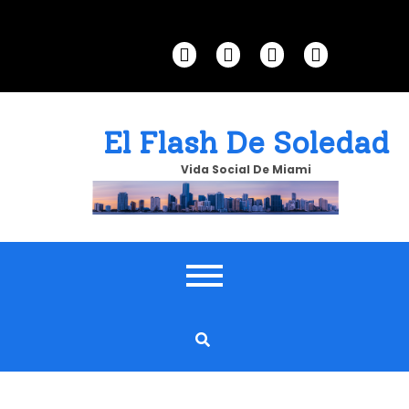
Skip
to
content
El Flash De Soledad
Vida Social De Miami