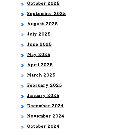
October 2025
LA
September 2025
CUL
August 2025
TU
July 2025
RA
June 2025
Y
May 2025
LA
April 2025
PO
March 2025
LÍT
February 2025
ICA
January 2025
EN
December 2024
SU
November 2024
PRI
October 2024