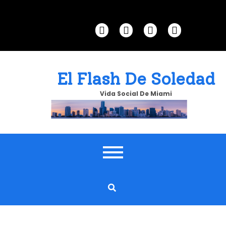
Skip
to
content
El Flash De Soledad
Vida Social De Miami