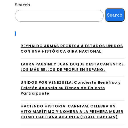
RIN
Search
ros
LE
Search
lug
ÓN
are
Recent Posts
Y A
s
LA
REYNALDO ARMAS REGRESA A ESTADOS UNIDOS
de
CON UNA HISTÓRICA GIRA NACIONAL
SS
las
⁠LAURA PAUSINI Y JUAN DUQUE DESTACAN ENTRE
O
list
LOS MÁS BELLOS DE PEOPLE EN ESPAÑOL
PA
as
UNIDOS POR VENEZUELA: Concierto Benéfico y
RA
Teletón Anuncia su Elenco de Talento
de
Participante
UN
pop
A
HACIENDO HISTORIA: CARNIVAL CELEBRA UN
ula
HITO MARÍTIMO Y NOMBRA A LA PRIMERA MUJER
VE
COMO CAPITANA ADJUNTA (STAFF CAPTAIN)
rid
RSI