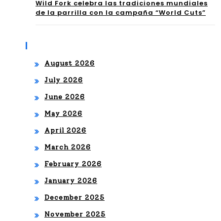
ad
Wild Fork celebra las tradiciones mundiales
de la parrilla con la campaña “World Cuts”
ÓN
de
REI
pla
Archives
MA
taf
August 2026
GIN
or
July 2026
AD
ma
June 2026
A
s
May 2026
DE
digi
April 2026
“E
tal
March 2026
N
es
February 2026
OT
con
January 2026
RA
su
December 2025
VID
November 2025
nue