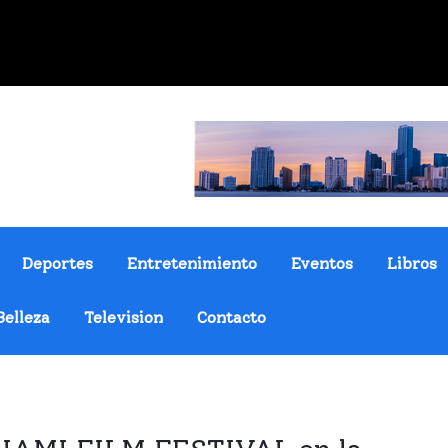
Deportes
Entretenimiento
Eventos
Libros
Belleza
Television
Contacto