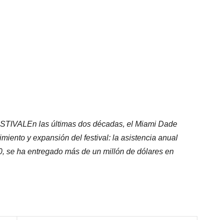
of Light Award” en la 43a versión del Miami Film
istriónico a la evolución y la excelencia del cine.
Fotos:
to E. Tamargo
TIVALEn las últimas dos décadas, el Miami Dade
miento y expansión del festival: la asistencia anual
, se ha entregado más de un millón de dólares en