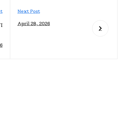
st
Next Post
April 28, 2026
I
A
26
A
A