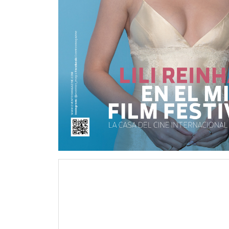
LILI REINHART EN EL MIAMI FILM FES
College (MDC) ha sido clave en el crecimi
creció de manera constante desde 2010,
premios en efectivo tanto a cineastas 
sed