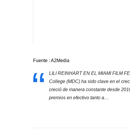
Este año, Lili Reinhart obtuvo el “Art 
Festival por contribuir con su talento h
Alber
Fuente : A2Media
LILI REINHART EN EL MIAMI FILM FES
College (MDC) ha sido clave en el creci
creció de manera constante desde 2010
premios en efectivo tanto a…