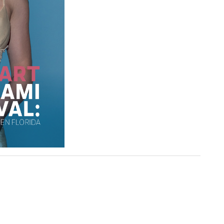
TIVAL
En las últimas dos décadas, el Miami Dade
ento y expansión del festival: la asistencia anual
 se ha entregado más de un millón de dólares en
consolidados como a emergentes y se han añadido
es oficiales.