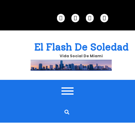
Skip
to
content
El Flash De Soledad
Vida Social De Miami