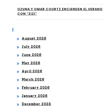
ro
NU
202
OZUNA Y OMAR COURTZ ENCIENDEN EL VERANO
CON “ZIZI”
ES
6
TR
Archives
O
August 2026
202
July 2026
6
June 2026
May 2026
April 2026
March 2026
February 2026
January 2026
December 2025