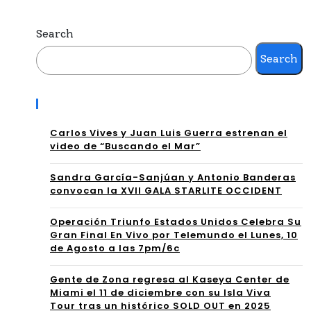
CU
40
AT
Search
No
RO
Search
mi
NO
nac
Recent Posts
MI
ion
NA
Carlos Vives y Juan Luis Guerra estrenan el
es
video de “Buscando el Mar”
CIO
en
Sandra García-Sanjúan y Antonio Banderas
NE
Pre
convocan la XVII GALA STARLITE OCCIDENT
S A
mio
Operación Triunfo Estados Unidos Celebra Su
PR
Gran Final En Vivo por Telemundo el Lunes, 10
Lo
de Agosto a las 7pm/6c
EMI
Nu
O
Gente de Zona regresa al Kaseya Center de
est
Miami el 11 de diciembre con su Isla Viva
LO
Tour tras un histórico SOLD OUT en 2025