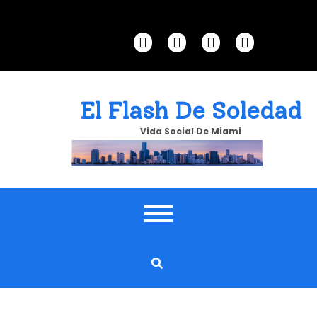
Skip
to
content
El Flash De Soledad
Vida Social De Miami