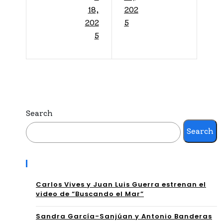
ME
TA
18,
202
DY
202
5
S
5
VU
NIF
EL
U
VE
NIF
A
A
PR
Search
HA
??
Search
CE
CO
N
Recent Posts
N
HIS
“AY
Carlos Vives y Juan Luis Guerra estrenan el
TO
video de “Buscando el Mar”
QU
RIA
Sandra García-Sanjúan y Antonio Banderas
E