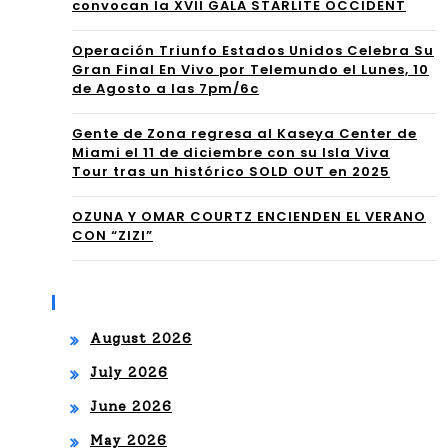
AL
convocan la XVII GALA STARLITE OCCIDENT
CR
GA
Operación Triunfo Estados Unidos Celebra Su
UZ”
Gran Final En Vivo por Telemundo el Lunes, 10
NA
de Agosto a las 7pm/6c
Y
R
SU
Gente de Zona regresa al Kaseya Center de
UN
Miami el 11 de diciembre con su Isla Viva
IMP
Tour tras un histórico SOLD OUT en 2025
EM
AR
MY
OZUNA Y OMAR COURTZ ENCIENDEN EL VERANO
CON “ZIZI”
AB
®
LE
202
Archives
CO
5
August 2026
ME
PO
July 2026
DIA
R
June 2026
FA
SU
May 2026