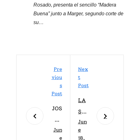
Rosado, presenta el sencillo “Madera
Buena” junto a Marger, segundo corte de
su…
Pre
Nex
Viou
T
S
Post
Post
LA
JOS
S
UÉ
Jun
PAY
Jun
e
CO
ASI
e
18,