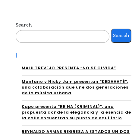
UP
ND
O
E
NIC
Search
LA
HE
Search
ES
ES
CE
Recent Posts
TR
NA
EN
MALU TREVEJO PRESENTA “NO SE OLVIDA”
CO
AN
N
Montano y Nicky Jam presentan “KEDAAATÉ”,
una colaboración que une dos generaciones
LA
“AP
de la música urbana
VE
OC
Kapo presenta “REINA (KRIMINAL)”, una
RSI
propuesta donde la elegancia y la esencia de
ALI
la calle encuentran su punto de equilibrio
ÓN
PSI
SA
REYNALDO ARMAS REGRESA A ESTADOS UNIDOS
S”