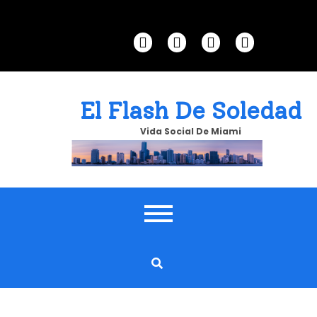
Skip
to
content
El Flash De Soledad
Vida Social De Miami