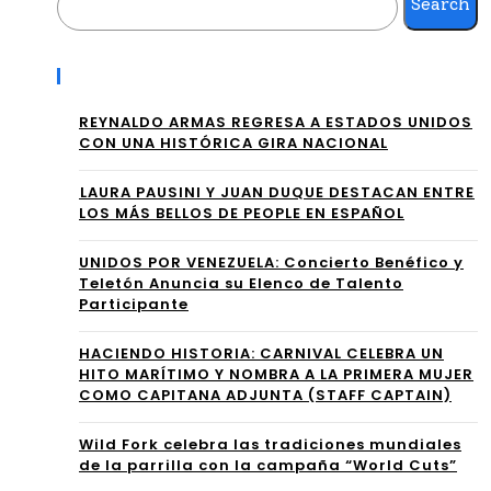
Search
al
AD
202
Recent Posts
OS
6
VO
REYNALDO ARMAS REGRESA A ESTADOS UNIDOS
CON UNA HISTÓRICA GIRA NACIONAL
con
L.
“So
⁠LAURA PAUSINI Y JUAN DUQUE DESTACAN ENTRE
1”:
LOS MÁS BELLOS DE PEOPLE EN ESPAÑOL
mo
UN
UNIDOS POR VENEZUELA: Concierto Benéfico y
s
VIA
Teletón Anuncia su Elenco de Talento
Lat
Participante
JE
ino
EM
HACIENDO HISTORIA: CARNIVAL CELEBRA UN
HITO MARÍTIMO Y NOMBRA A LA PRIMERA MUJER
s” y
OCI
COMO CAPITANA ADJUNTA (STAFF CAPTAIN)
con
ON
Wild Fork celebra las tradiciones mundiales
ect
de la parrilla con la campaña “World Cuts”
AL