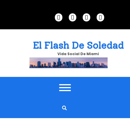
Skip
to
content
El Flash De Soledad
Vida Social De Miami