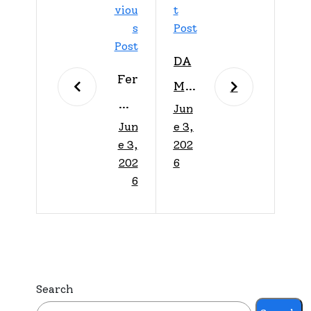
Viou
T
S
Post
Post
DA
Fer
MN
Ari
Jun
GO
Jun
e 3,
za
LD
e 3,
202
apu
O
202
6
est
6
PR
a
ES
por
EN
el
TA
Mu
“V
Search
ndi
ARI