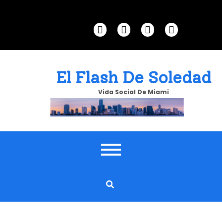
Skip
to
content
El Flash De Soledad
Vida Social De Miami