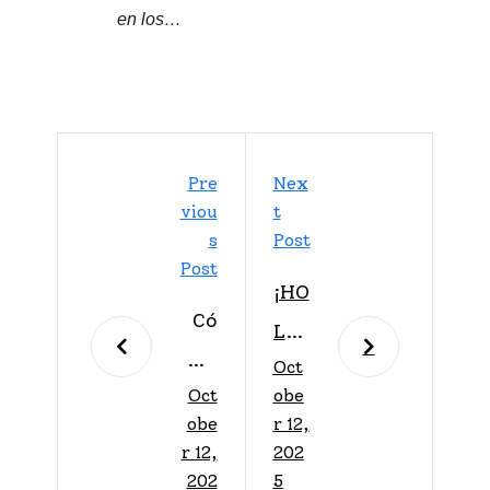
en los…
Pre
Nex
Viou
T
S
Post
Post
¡HO
Có
LA!
mo
Oct
AM
Oct
obe
evi
ÉRI
obe
r 12,
tar
CA
r 12,
202
ser
202
5
S