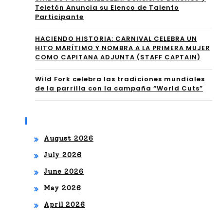
es
Teletón Anuncia su Elenco de Talento
OU
Participante
con
SE
má
HACIENDO HISTORIA: CARNIVAL CELEBRA UN
TO
HITO MARÍTIMO Y NOMBRA A LA PRIMERA MUJER
s
COMO CAPITANA ADJUNTA (STAFF CAPTAIN)
P
trá
100
Wild Fork celebra las tradiciones mundiales
de la parrilla con la campaña “World Cuts”
fic
202
o
5:
Archives
UN
August 2026
A
July 2026
CE
June 2026
LE
May 2026
BR
April 2026