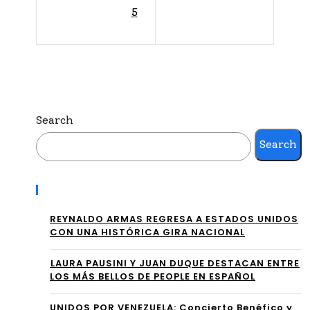
5
víc
RE
tim
VE
a
LA
del
LA
“ro
Search
LIS
ad
Search
TA
rag
LA
Recent Posts
e”
TIN
en
REYNALDO ARMAS REGRESA A ESTADOS UNIDOS
A
CON UNA HISTÓRICA GIRA NACIONAL
las
PO
⁠LAURA PAUSINI Y JUAN DUQUE DESTACAN ENTRE
ciu
WE
LOS MÁS BELLOS DE PEOPLE EN ESPAÑOL
dad
RH
UNIDOS POR VENEZUELA: Concierto Benéfico y