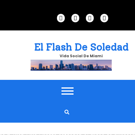
Skip
to
content
El Flash De Soledad
Vida Social De Miami
ENTRETENIMIENTO
EVENTOS