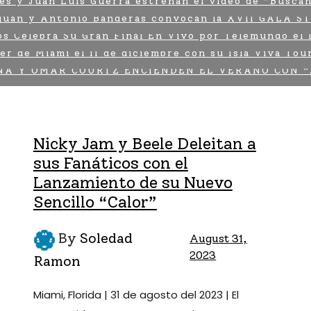
es y Juan Luis Guerra estrenan el video de “Busca
TELEVISION
njúan y Antonio Banderas convocan la XVII GALA 
By
Soledad Ramon
CONCIERTOS
August 6, 2026
s Celebra Su Gran Final En Vivo por Telemundo el 
By
Soledad Ramon
ENTRETENIMIENTO
August 6, 2026
er de Miami el 11 de diciembre con su Isla Viva To
By
Soledad Ramon
August 6, 2026
NA Y OMAR COURTZ ENCIENDEN EL VERANO CON “Z
By
Soledad Ramon
August 4, 2026
By
Soledad Ramon
August 4, 2026
Nicky Jam y Beele Deleitan a
sus Fanáticos con el
Lanzamiento de su Nuevo
Sencillo “Calor”
By
Soledad
August 31,
2023
Ramon
Miami, Florida | 31 de agosto del 2023 | El