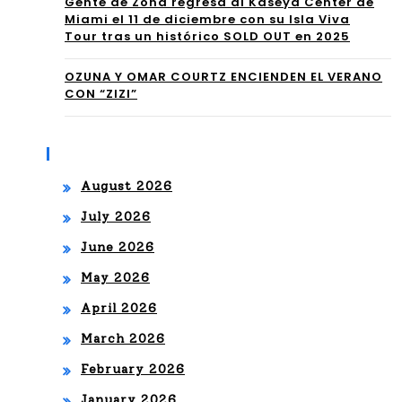
Gente de Zona regresa al Kaseya Center de
el
Miami el 11 de diciembre con su Isla Viva
TA
Tour tras un histórico SOLD OUT en 2025
Bur
RS
nou
OZUNA Y OMAR COURTZ ENCIENDEN EL VERANO
E
CON “ZIZI”
t,
EN
cen
LA
Archives
tra
SP
August 2026
do
HE
July 2026
en
RE
June 2026
san
May 2026
ar
April 2026
el
March 2026
des
February 2026
gas
January 2026