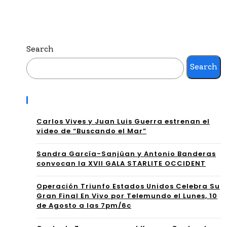
TE
ngr
EN
eso
EL
Search
Ibe
PRI
Search
roa
ME
me
R
Recent Posts
ric
LA
Carlos Vives y Juan Luis Guerra estrenan el
ano
TIN
video de “Buscando el Mar”
par
O
Sandra García-Sanjúan y Antonio Banderas
a
convocan la XVII GALA STARLITE OCCIDENT
EN
Pre
PR
Operación Triunfo Estados Unidos Celebra Su
Gran Final En Vivo por Telemundo el Lunes, 10
ven
ES
de Agosto a las 7pm/6c
ir
EN