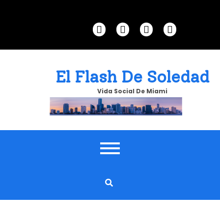
Skip
to
content
El Flash De Soledad
Vida Social De Miami