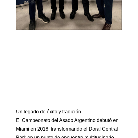
Alejandro Alec Oxenford – Embajador de
Argentina en Estados Unidos.
Don Norberto Spangaro (Fundador y
Creador de MIArgentina & Campeonato
del Asado)
Álvaro Pzevoznik (COO Blueteam Group)
y Gaby Bursztyn (CEO Blueteam Group).
Un legado de éxito y tradición
El Campeonato del Asado Argentino debutó en
Miami en 2018, transformando el Doral Central
Park en un punto de encuentro multitudinario