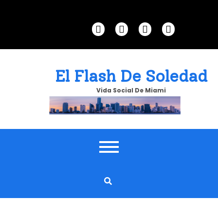
Skip
to
content
El Flash De Soledad
Vida Social De Miami