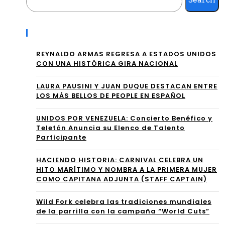
PR
LLO
ES
“H
Recent Posts
EN
AG
REYNALDO ARMAS REGRESA A ESTADOS UNIDOS
TA
AM
CON UNA HISTÓRICA GIRA NACIONAL
N:
OS
⁠LAURA PAUSINI Y JUAN DUQUE DESTACAN ENTRE
YO
LOS MÁS BELLOS DE PEOPLE EN ESPAÑOL
QU
NO
E”
UNIDOS POR VENEZUELA: Concierto Benéfico y
Teletón Anuncia su Elenco de Talento
NA
Participante
CÍ
HACIENDO HISTORIA: CARNIVAL CELEBRA UN
PA
HITO MARÍTIMO Y NOMBRA A LA PRIMERA MUJER
COMO CAPITANA ADJUNTA (STAFF CAPTAIN)
RA
AM
Wild Fork celebra las tradiciones mundiales
de la parrilla con la campaña “World Cuts”
AR