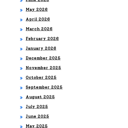
par
O A
May 2026
a
YO
April 2026
Phi
TU
March 2026
lipp
EL
February 2026
Plei
Y
January 2026
n
JAC
December 2025
en
November 2025
OB
se
October 2025
FO
ma
September 2025
RE
na
August 2025
VE
de
July 2025
R
June 2025
los
May 2025