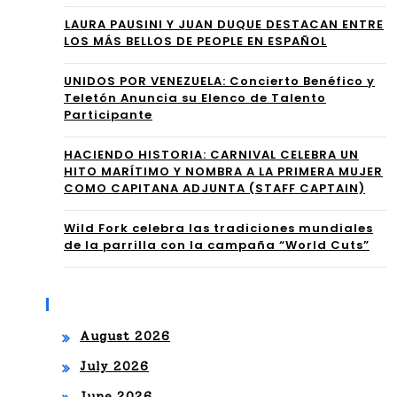
RE
⁠LAURA PAUSINI Y JUAN DUQUE DESTACAN ENTRE
Elt
E
LOS MÁS BELLOS DE PEOPLE EN ESPAÑOL
on
CU
UNIDOS POR VENEZUELA: Concierto Benéfico y
Joh
Teletón Anuncia su Elenco de Talento
BA
Participante
n
RA
AID
HACIENDO HISTORIA: CARNIVAL CELEBRA UN
LLY
HITO MARÍTIMO Y NOMBRA A LA PRIMERA MUJER
S
COMO CAPITANA ADJUNTA (STAFF CAPTAIN)
”
Fou
EN
Wild Fork celebra las tradiciones mundiales
de la parrilla con la campaña “World Cuts”
nda
HIA
tio
LE
Archives
n y
AH
August 2026
des
JU
July 2026
filó
NT
June 2026