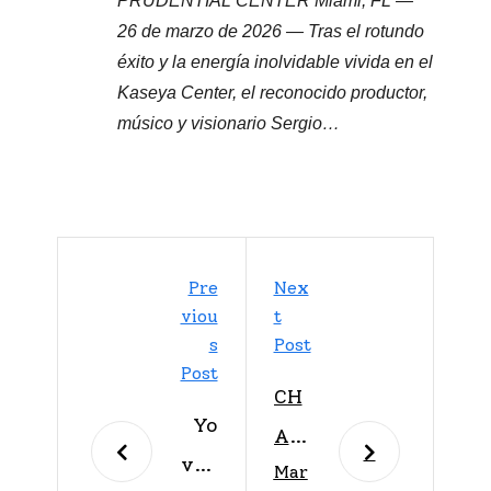
PRUDENTIAL CENTER Miami, FL —
26 de marzo de 2026 — Tras el rotundo
éxito y la energía inolvidable vivida en el
Kaseya Center, el reconocido productor,
músico y visionario Sergio…
Pre
Nex
Viou
T
S
Post
Post
CH
Yo
AC
van
Mar
AL