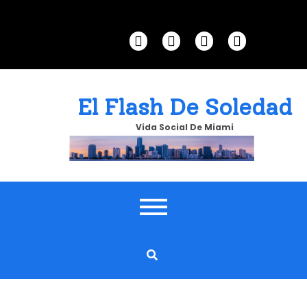
Skip
to
content
El Flash De Soledad
Vida Social De Miami