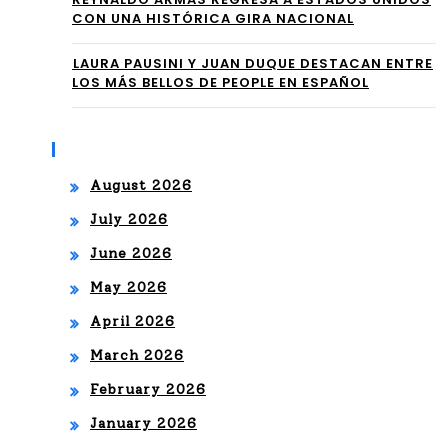
Sar
con
CON UNA HISTÓRICA GIRA NACIONAL
ah
Par
⁠LAURA PAUSINI Y JUAN DUQUE DESTACAN ENTRE
Riv
tid
LOS MÁS BELLOS DE PEOPLE EN ESPAÑOL
era
os
”
Archives
de
est
August 2026
la
e
July 2026
Lig
Do
June 2026
a
mi
May 2026
MX
April 2026
ngo
y
March 2026
por
las
February 2026
Me
Cla
January 2026
ga
sifi