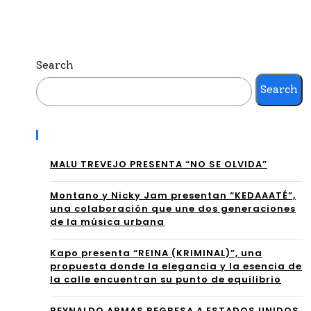
ra
una
de
Se
la
Search
ma
Coc
Search
na
ina
de
Recent Posts
de
Fút
“Sa
MALU TREVEJO PRESENTA “NO SE OLVIDA”
bol
bor
de
Montano y Nicky Jam presentan “KEDAAATÉ”,
una colaboración que une dos generaciones
Tro
Alt
de la música urbana
pic
o
Kapo presenta “REINA (KRIMINAL)”, una
al
propuesta donde la elegancia y la esencia de
Niv
la calle encuentran su punto de equilibrio
con
el
REYNALDO ARMAS REGRESA A ESTADOS UNIDOS