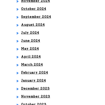
November 2024
Tra
October 2024
vés
September 2024
de
August 2024
sus
July 2024
Div
June 2024
ers
May 2024
as
April 2024
Pla
March 2024
taf
February 2024
or
January 2024
ma
December 2023
s
November 2023
October 2023