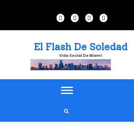
Skip
to
content
El Flash De Soledad
Vida Social De Miami