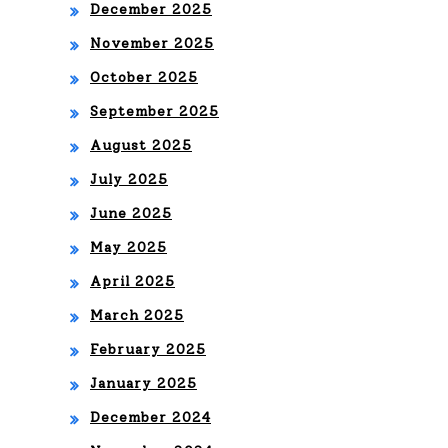
December 2025
TV
cat
November 2025
ori
October 2025
as
September 2025
Fe
August 2025
me
July 2025
nin
June 2025
as
May 2025
de
April 2025
March 2025
Co
February 2025
nca
January 2025
caf
December 2024
A