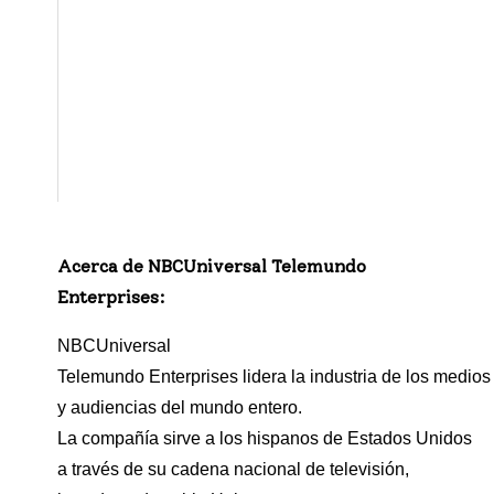
Sunday
Night
Telemu
10:45
Basket
ndo/
PM
ball
Peacoc
Post
k
Game
Acerca de NBCUniversal Telemundo
Enterprises:
NBCUniversal
Telemundo Enterprises lidera la industria de los medio
y audiencias del mundo entero.
La compañía sirve a los hispanos de Estados Unidos
a través de su cadena nacional de televisión,