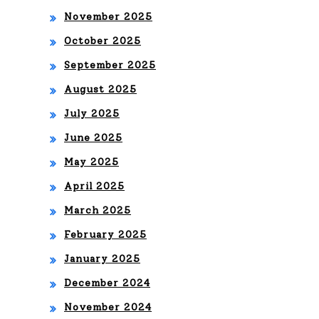
éri
November 2025
erd
ca
October 2025
o
est
September 2025
de
e
August 2025
der
mié
July 2025
ech
June 2025
rco
os
May 2025
les
April 2025
18
March 2025
de
February 2025
ma
January 2025
rzo
December 2024
November 2024