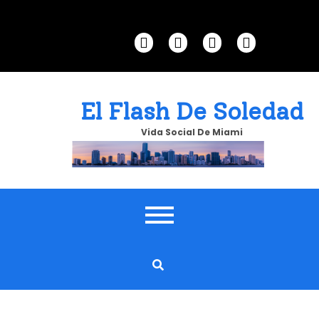
Skip
to
content
El Flash De Soledad
Vida Social De Miami