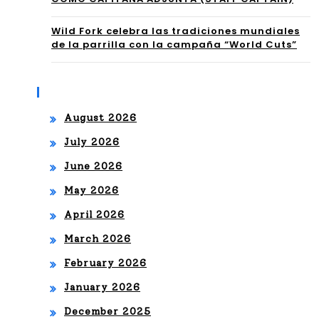
L
opa
má
Wild Fork celebra las tradiciones mundiales
de la parrilla con la campaña “World Cuts”
,
s
Mé
vis
Archives
xic
to
August 2026
o y
en
July 2026
el
ES
June 2026
res
PN
May 2026
to
baj
April 2026
de
o el
March 2026
Lat
nue
February 2026
ino
vo
January 2026
am
acu
December 2025