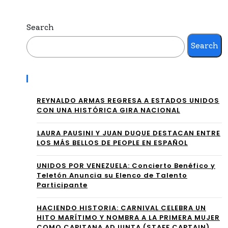
tirá
se
los
Search
con
Pre
Search
vie
mio
rte
Recent Posts
s
en
Sob
REYNALDO ARMAS REGRESA A ESTADOS UNIDOS
el
CON UNA HISTÓRICA GIRA NACIONAL
era
enc
⁠LAURA PAUSINI Y JUAN DUQUE DESTACAN ENTRE
no
uen
LOS MÁS BELLOS DE PEOPLE EN ESPAÑOL
en
tro
UNIDOS POR VENEZUELA: Concierto Benéfico y
EE.
Teletón Anuncia su Elenco de Talento
de
Participante
UU.
la
,
HACIENDO HISTORIA: CARNIVAL CELEBRA UN
NH
HITO MARÍTIMO Y NOMBRA A LA PRIMERA MUJER
Eur
COMO CAPITANA ADJUNTA (STAFF CAPTAIN)