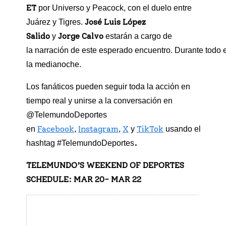
ET
por Universo y Peacock, con el duelo entre
José Luis López
Juárez y Tigres.
Salido
Jorge Calvo
y
estarán a cargo de
la narración de este esperado encuentro. Durante todo 
la medianoche.
Los fanáticos pueden seguir toda la acción en
tiempo real y unirse a la conversación en
@TelemundoDeportes
Facebook
Instagram
X
TikTok
en
,
,
y
usando el
.
hashtag #TelemundoDeportes
TELEMUNDO’S WEEKEND OF DEPORTES
SCHEDULE: MAR 20- MAR 22
TIME
PLATF
DATE
EVENT
(ET)
ORM